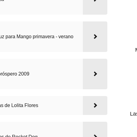
z para Mango primavera - verano
 próspero 2009
s de Lolita Flores
La
os de Rocket Dog