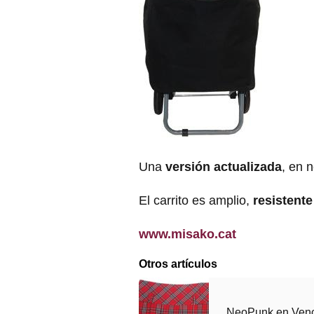
Una
versión actualizada
, en 
El carrito es amplio,
resistente
www.misako.cat
Otros artículos
NeoPunk en Ven