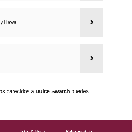
l y Hawai
los parecidos a
Dulce Swatch
puedes
.
Estilo & Moda
Publireportaje