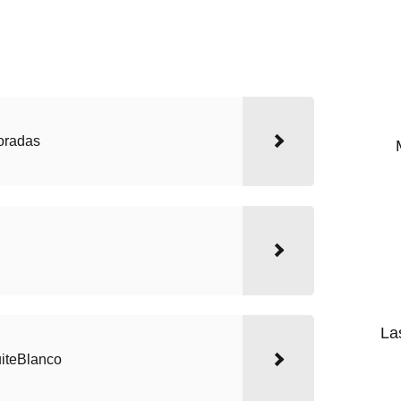
oradas
La
iteBlanco