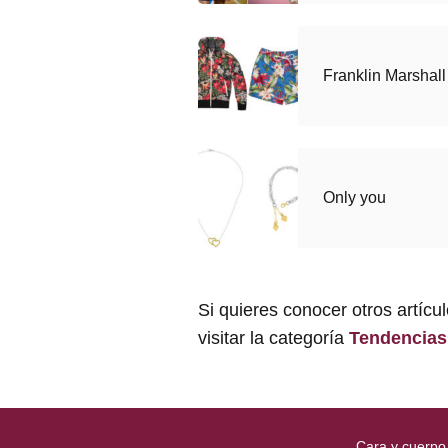
Franklin Marshal
Only you
Si quieres conocer otros artícu
visitar la categoría
Tendencias
Cara y cuerpo