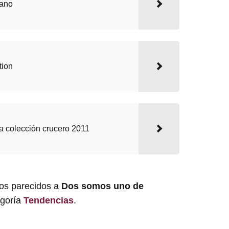
rano
tion
a colección crucero 2011
los parecidos a
Dos somos uno de
egoría
Tendencias
.