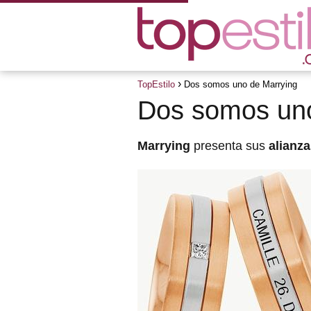
TopEstilo
Dos somos uno de Marrying
Dos somos uno
Marrying
presenta sus
alianz