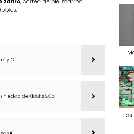
e zafiro
, correa de piel marrón
obles.
Mo
a by C
in edad de Kidults&Co
Las
twear