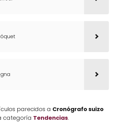
cróquet
egna
tículos parecidos a
Cronógrafo suizo
la categoría
Tendencias
.