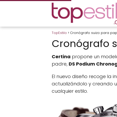
TopEstilo
Cronógrafo suizo para pa
Cronógrafo 
Certina
propone un modelo 
padre,
DS Podium Chrono
El nuevo diseño recoge la in
actualizándolo y creando 
cualquier estilo.