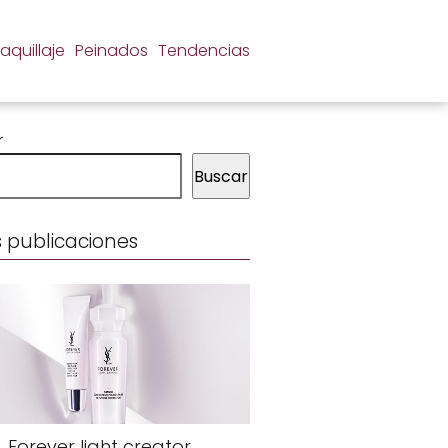
aquillaje
Peinados
Tendencias
r
Buscar
 publicaciones
Forever light creator