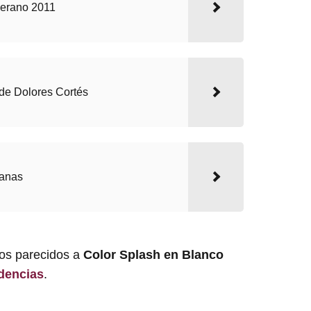
 verano 2011
de Dolores Cortés
ianas
los parecidos a
Color Splash en Blanco
dencias
.