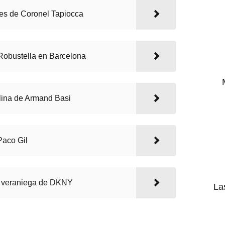
res de Coronel Tapiocca
 Robustella en Barcelona
lina de Armand Basi
Paco Gil
il veraniega de DKNY
La