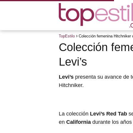
TopEstilo
Colección femenina Hitchniker 
Colección feme
Levi’s
Levi’s
presenta su avance de
Hitchniker.
La colección
Levi’s Red Tab
se
en
California
durante los años 