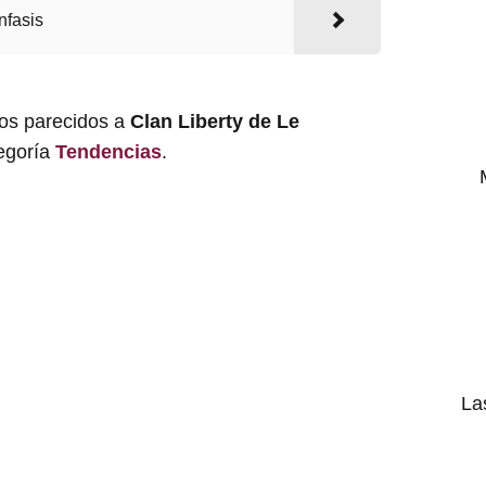
nfasis
los parecidos a
Clan Liberty de Le
tegoría
Tendencias
.
La