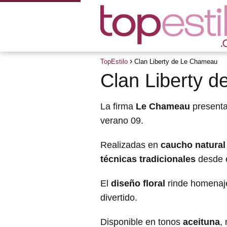
TopEstilo
Clan Liberty de Le Chameau
Clan Liberty 
La firma
Le Chameau
present
verano 09.
Realizadas en
caucho natural
técnicas tradicionales
desde e
El
diseño floral
rinde homenaje
divertido.
Disponible en tonos
aceituna
,