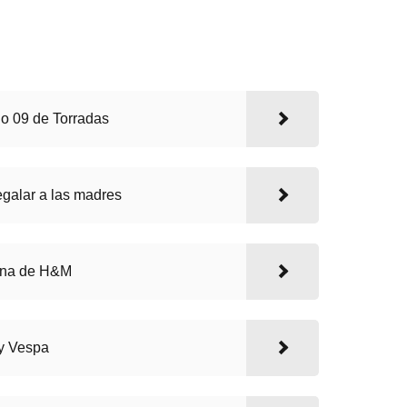
no 09 de Torradas
egalar a las madres
ina de H&M
 y Vespa