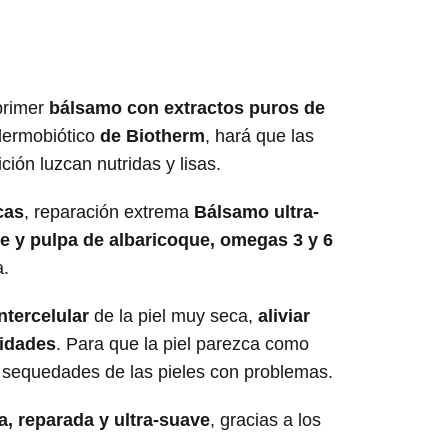
primer
bálsamo con extractos puros de
ermobiótico
de Biotherm
, hará que las
ción luzcan nutridas y lisas.
cas
, reparación extrema
Bálsamo ultra-
te y pulpa de albaricoque, omegas 3 y 6
a.
ntercelular
de la piel muy seca,
aliviar
sidades
. Para que la piel parezca como
s sequedades de las pieles con problemas.
a, reparada y ultra-suave
, gracias a los