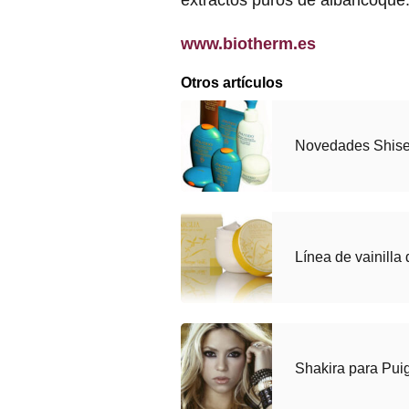
extractos puros de albaricoque
www.biotherm.es
Otros artículos
Novedades Shisei
Línea de vainilla
Shakira para Pui