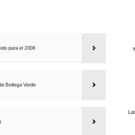
.
do para el 2008
 de Bottega Verde
La
g