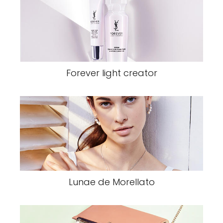
Forever light creator
Lunae de Morellato