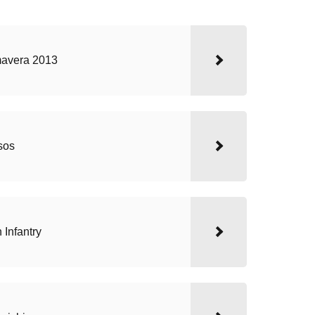
imavera 2013
sos
 Infantry