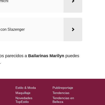
michi
e con Slazenger
los parecidos a
Bailarinas Marilyn
puedes
.
Estilo & Moda
Publireportaje
Maquillaje
Tendencias
Novedades
Tendencias en
TopEstilo
Belleza