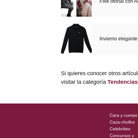
Folk otoñal con A
Invierno elegant
Si quieres conocer otros artícu
visitar la categoría
Tendencias
Cara y cuerpo
Caza-chollos
Celebrities
Concursos y