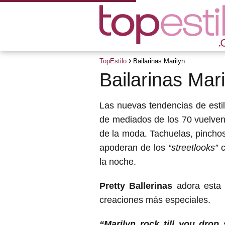
TopEstilo
Bailarinas Marilyn
Bailarinas Mari
Las nuevas tendencias de esti
de mediados de los 70 vuelven 
de la moda. Tachuelas, pinchos
apoderan de los
“streetlooks”
c
la noche.
Pretty Ballerinas
adora esta
creaciones más especiales.
“Marilyn rock till you drop